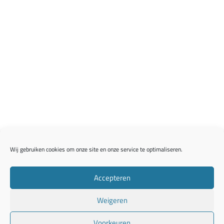
Wij gebruiken cookies om onze site en onze service te optimaliseren.
Accepteren
Weigeren
Voorkeuren
2026 ©
ussien.nl
Powered by:
ZeeDesign