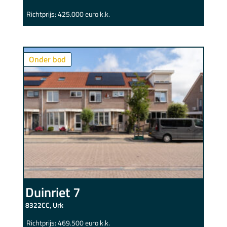
Richtprijs: 425.000 euro k.k.
Onder bod
Duinriet 7
8322CC, Urk
Richtprijs: 469.500 euro k.k.